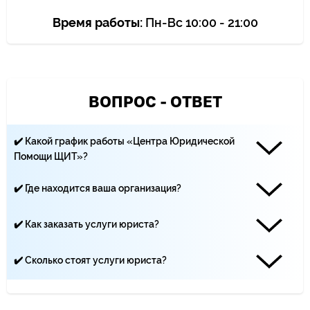
Время работы:
Пн-Вс 10:00 - 21:00
ВОПРОС - ОТВЕТ
✔️ Какой график работы «Центра Юридической
Помощи ЩИТ»?
Наши юристы работают каждый день с 10:00 до 21:00
✔️ Где находится ваша организация?
«Центр Юридической помощи ЩИТ» находится по адресу:
Москва, Климентовский переулок, 10 строение 2
✔️ Как заказать услуги юриста?
Вы можете записаться на приём по телефону ☏ +7 (499)
495-19-40, по почте - yurist-msk.rf@yandex.ru, а также с
✔️ Сколько стоят услуги юриста?
помощью заявки на сайте
Цена услуг юристов зависит от сложности дела и
количества трудозатрат