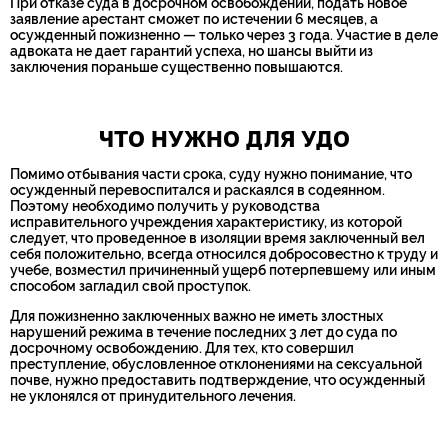
При отказе суда в досрочном освобождении, подать новое
заявление арестант сможет по истечении 6 месяцев, а
осужденный пожизненно — только через 3 года. Участие в деле
адвоката не дает гарантий успеха, но шансы выйти из
заключения пораньше существенно повышаются.
ЧТО НУЖНО ДЛЯ УДО
Помимо отбывания части срока, суду нужно понимание, что
осужденный перевоспитался и раскаялся в содеянном.
Поэтому необходимо получить у руководства
исправительного учреждения характеристику, из которой
следует, что проведенное в изоляции время заключенный вел
себя положительно, всегда относился добросовестно к труду и
учебе, возместил причиненный ущерб потерпевшему или иным
способом загладил свой проступок.
Для пожизненно заключенных важно не иметь злостных
нарушений режима в течение последних 3 лет до суда по
досрочному освобождению. Для тех, кто совершил
преступление, обусловленное отклонениями на сексуальной
почве, нужно предоставить подтверждение, что осужденный
не уклонялся от принудительного лечения.