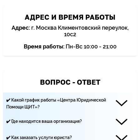
АДРЕС И ВРЕМЯ РАБОТЫ
Адрес:
г. Москва Климентовский переулок,
10с2
Время работы:
Пн-Вс 10:00 - 21:00
ВОПРОС - ОТВЕТ
✔️ Какой график работы «Центра Юридической
Помощи ЩИТ»?
Наши юристы работают каждый день с 10:00 до 21:00
✔️ Где находится ваша организация?
«Центр Юридической помощи ЩИТ» находится по адресу:
Москва, Климентовский переулок, 10 строение 2
✔️ Как заказать услуги юриста?