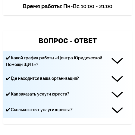
Время работы:
Пн-Вс 10:00 - 21:00
ВОПРОС - ОТВЕТ
✔️ Какой график работы «Центра Юридической
Помощи ЩИТ»?
Наши юристы работают каждый день с 10:00 до 21:00
✔️ Где находится ваша организация?
«Центр Юридической помощи ЩИТ» находится по адресу:
Москва, Климентовский переулок, 10 строение 2
✔️ Как заказать услуги юриста?
Вы можете записаться на приём по телефону ☏ +7 (499)
495-19-40, по почте - yurist-msk.rf@yandex.ru, а также с
✔️ Сколько стоят услуги юриста?
помощью заявки на сайте
Цена услуг юристов зависит от сложности дела и
количества трудозатрат