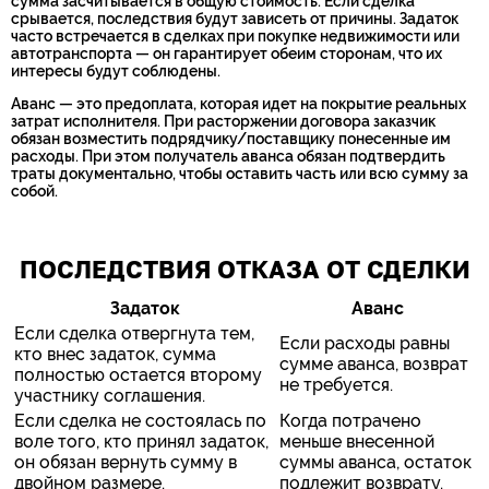
сумма засчитывается в общую стоимость. Если сделка
срывается, последствия будут зависеть от причины. Задаток
часто встречается в сделках при покупке недвижимости или
автотранспорта — он гарантирует обеим сторонам, что их
интересы будут соблюдены.
Аванс — это предоплата, которая идет на покрытие реальных
затрат исполнителя. При расторжении договора заказчик
обязан возместить подрядчику/поставщику понесенные им
расходы. При этом получатель аванса обязан подтвердить
траты документально, чтобы оставить часть или всю сумму за
собой.
ПОСЛЕДСТВИЯ ОТКАЗА ОТ СДЕЛКИ
Задаток
Аванс
Если сделка отвергнута тем,
Если расходы равны
кто внес задаток, сумма
сумме аванса, возврат
полностью остается второму
не требуется.
участнику соглашения.
Если сделка не состоялась по
Когда потрачено
воле того, кто принял задаток,
меньше внесенной
он обязан вернуть сумму в
суммы аванса, остаток
двойном размере.
подлежит возврату.