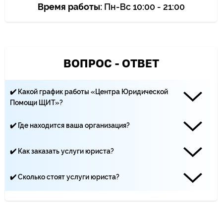
Время работы:
Пн-Вс 10:00 - 21:00
ВОПРОС - ОТВЕТ
✔️ Какой график работы «Центра Юридической
Помощи ЩИТ»?
Наши юристы работают каждый день с 10:00 до 21:00
✔️ Где находится ваша организация?
«Центр Юридической помощи ЩИТ» находится по адресу:
Москва, Климентовский переулок, 10 строение 2
✔️ Как заказать услуги юриста?
Вы можете записаться на приём по телефону ☏ +7 (499)
495-19-40, по почте - yurist-msk.rf@yandex.ru, а также с
✔️ Сколько стоят услуги юриста?
помощью заявки на сайте
Цена услуг юристов зависит от сложности дела и
количества трудозатрат