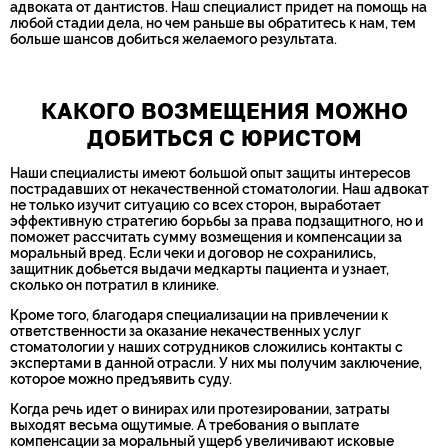
адвоката от дантистов. Наш специалист придет на помощь на
любой стадии дела, но чем раньше вы обратитесь к нам, тем
больше шансов добиться желаемого результата.
КАКОГО ВОЗМЕЩЕНИЯ МОЖНО
ДОБИТЬСЯ С ЮРИСТОМ
Наши специалисты имеют большой опыт защиты интересов
пострадавших от некачественной стоматологии. Наш адвокат
не только изучит ситуацию со всех сторон, выработает
эффективную стратегию борьбы за права подзащитного, но и
поможет рассчитать сумму возмещения и компенсации за
моральный вред. Если чеки и договор не сохранились,
защитник добьется выдачи медкарты пациента и узнает,
сколько он потратил в клинике.
Кроме того, благодаря специализации на привлечении к
ответственности за оказание некачественных услуг
стоматологии у наших сотрудников сложились контакты с
экспертами в данной отрасли. У них мы получим заключение,
которое можно предъявить суду.
Когда речь идет о винирах или протезировании, затраты
выходят весьма ощутимые. А требования о выплате
компенсации за моральный ущерб увеличивают исковые