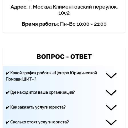
Адрес:
г. Москва Климентовский переулок,
10с2
Время работы:
Пн-Вс 10:00 - 21:00
ВОПРОС - ОТВЕТ
✔️ Какой график работы «Центра Юридической
Помощи ЩИТ»?
Наши юристы работают каждый день с 10:00 до 21:00
✔️ Где находится ваша организация?
«Центр Юридической помощи ЩИТ» находится по адресу:
Москва, Климентовский переулок, 10 строение 2
✔️ Как заказать услуги юриста?
Вы можете записаться на приём по телефону ☏ +7 (499)
495-19-40, по почте - yurist-msk.rf@yandex.ru, а также с
✔️ Сколько стоят услуги юриста?
помощью заявки на сайте