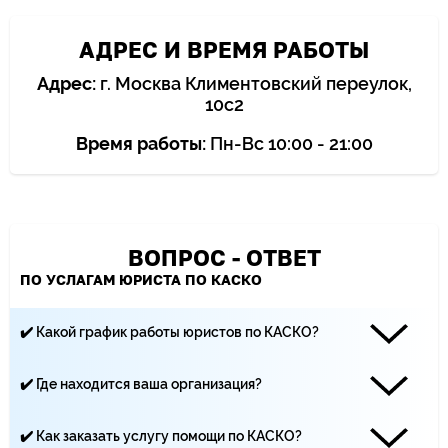
АДРЕС И ВРЕМЯ РАБОТЫ
Адрес:
г. Москва Климентовский переулок,
10с2
Время работы:
Пн-Вс 10:00 - 21:00
ВОПРОС - ОТВЕТ
ПО УСЛАГАМ ЮРИСТА ПО КАСКО
✔️ Какой график работы юристов по КАСКО?
Наши юристы работают каждый день с 10:00 до 21:00
✔️ Где находится ваша организация?
«Центр Юридической помощи ЩИТ» находится по адресу:
Москва, Климентовский переулок, 10 строение 2
✔️ Как заказать услугу помощи по КАСКО?