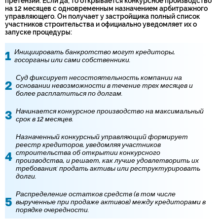
претензии. Если да, то открывается конкурсное производство
на 12 месяцев с одновременным назначением арбитражного
управляющего. Он получает у застройщика полный список
участников строительства и официально уведомляет их о
запуске процедуры:
Инициировать банкротство могут кредиторы,
госорганы или сами собственники.
Суд фиксирует несостоятельность компании на
основании невозможности в течение трех месяцев и
более расплатиться по долгам.
Начинается конкурсное производство на максимальный
срок в 12 месяцев.
Назначенный конкурсный управляющий формирует
реестр кредиторов, уведомляя участников
строительства об открытии конкурсного
производства, и решает, как лучше удовлетворить их
требования: продать активы или реструктурировать
долги.
Распределение остатков средств (в том числе
вырученные при продаже активов) между кредиторами в
порядке очередности.