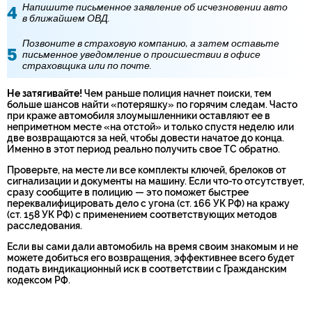
Напишите письменное заявление об исчезновении авто
в ближайшем ОВД.
Позвоните в страховую компанию, а затем оставьте
письменное уведомление о происшествии в офисе
страховщика или по почте.
Не затягивайте!
Чем раньше полиция начнет поиски, тем
больше шансов найти «потеряшку» по горячим следам. Часто
при краже автомобиля злоумышленники оставляют ее в
неприметном месте «на отстой» и только спустя неделю или
две возвращаются за ней, чтобы довести начатое до конца.
Именно в этот период реально получить свое ТС обратно.
Проверьте, на месте ли все комплекты ключей, брелоков от
сигнализации и документы на машину. Если что-то отсутствует,
сразу сообщите в полицию — это поможет быстрее
переквалифицировать дело с угона (ст. 166 УК РФ) на кражу
(ст. 158 УК РФ) с применением соответствующих методов
расследования.
Если вы сами дали автомобиль на время своим знакомым и не
можете добиться его возвращения, эффективнее всего будет
подать виндикационный иск в соответствии с Гражданским
кодексом РФ.