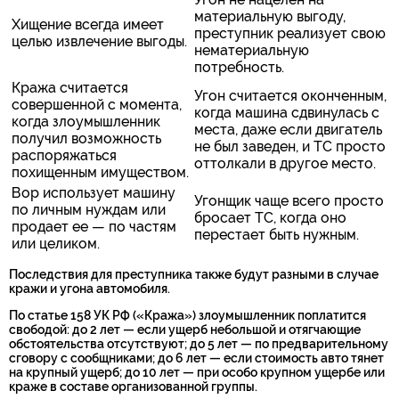
материальную выгоду,
Хищение всегда имеет
преступник реализует свою
целью извлечение выгоды.
нематериальную
потребность.
Кража считается
Угон считается оконченным,
совершенной с момента,
когда машина сдвинулась с
когда злоумышленник
места, даже если двигатель
получил возможность
не был заведен, и ТС просто
распоряжаться
оттолкали в другое место.
похищенным имуществом.
Вор использует машину
Угонщик чаще всего просто
по личным нуждам или
бросает ТС, когда оно
продает ее — по частям
перестает быть нужным.
или целиком.
Последствия для преступника также будут разными в случае
кражи и угона автомобиля.
По статье 158 УК РФ («Кража») злоумышленник поплатится
свободой: до 2 лет — если ущерб небольшой и отягчающие
обстоятельства отсутствуют; до 5 лет — по предварительному
сговору с сообщниками; до 6 лет — если стоимость авто тянет
на крупный ущерб; до 10 лет — при особо крупном ущербе или
краже в составе организованной группы.