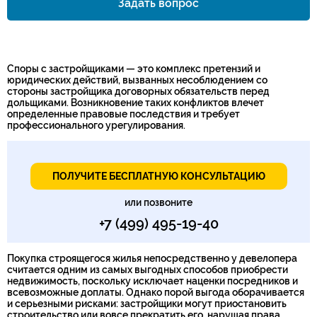
Задать вопрос
Номер телефона*
Споры с застройщиками — это комплекс претензий и
юридических действий, вызванных несоблюдением со
стороны застройщика договорных обязательств перед
дольщиками. Возникновение таких конфликтов влечет
определенные правовые последствия и требует
профессионального урегулирования.
ПОЛУЧИТЕ БЕСПЛАТНУЮ КОНСУЛЬТАЦИЮ
или позвоните
+7 (499) 495-19-40
Покупка строящегося жилья непосредственно у девелопера
считается одним из самых выгодных способов приобрести
недвижимость, поскольку исключает наценки посредников и
всевозможные доплаты. Однако порой выгода оборачивается
и серьезными рисками: застройщики могут приостановить
строительство или вовсе прекратить его, нарушая права