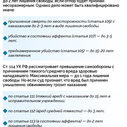
до 2 лет лишения свободы, если отпор будет признан
несоразмерным. Однако дело может быть квалифицировано
иначе:
причинение смерти по неосторожности (статья 109) с
наказанием до 2-3 лет в виде лишения свободы;
убийство в состоянии аффекта (статья 107) — до 3-5
лет;
преднамеренное убийство (статья 105) — до 15-20 лет
заключения.
Ст. 114 УК РФ рассматривает превышение самообороны с
причинением тяжкого/среднего вреда здоровью
нападавшего. Максимальная мера — до 1 года лишения
свободы. Но если суд признает, что вред был причинен
умышленно, обвиняемому грозит наказание:
по статье 111 (тяжкий вред) с наказанием до 15 лет в
исправительном учреждении;
по статье 112 (вред средней тяжести) — до 3 лет;
по статье 113 (в состоянии аффекта) — до 2 лет
лишения свободы.