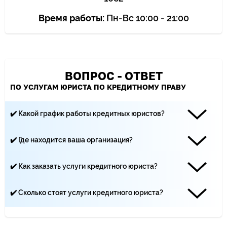
Время работы:
Пн-Вс 10:00 - 21:00
ВОПРОС - ОТВЕТ
ПО УСЛУГАМ ЮРИСТА ПО КРЕДИТНОМУ ПРАВУ
✔️ Какой график работы кредитных юристов?
Наши юристы работают каждый день с 10:00 до 21:00
✔️ Где находится ваша организация?
«Центр Юридической помощи ЩИТ» находится по адресу:
Москва, Климентовский переулок, 10 строение 2
✔️ Как заказать услуги кредитного юриста?
Вы можете записаться на приём по телефону ☏ +7 (499)
495-19-40, по почте - yurist-msk.rf@yandex.ru, а также с
✔️ Сколько стоят услуги кредитного юриста?
помощью заявки на сайте
Цена услуг кредитных юристов зависит от сложности дела
и количества трудозатрат