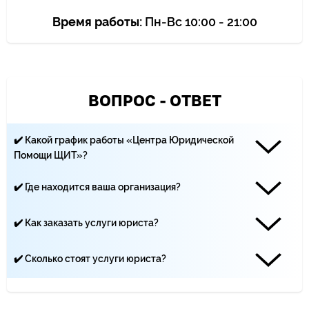
Время работы:
Пн-Вс 10:00 - 21:00
ВОПРОС - ОТВЕТ
✔️ Какой график работы «Центра Юридической
Помощи ЩИТ»?
Наши юристы работают каждый день с 10:00 до 21:00
✔️ Где находится ваша организация?
«Центр Юридической помощи ЩИТ» находится по адресу:
Москва, Климентовский переулок, 10 строение 2
✔️ Как заказать услуги юриста?
Вы можете записаться на приём по телефону ☏ +7 (499)
495-19-40, по почте - yurist-msk.rf@yandex.ru, а также с
✔️ Сколько стоят услуги юриста?
помощью заявки на сайте
Цена услуг юристов зависит от сложности дела и
количества трудозатрат