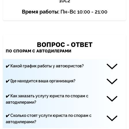
10с2
Время работы:
Пн-Вс 10:00 - 21:00
ВОПРОС - ОТВЕТ
ПО СПОРАМ С АВТОДИЛЕРАМИ
✔️ Какой график работы у автоюристов?
Наши юристы работают каждый день с 10:00 до 21:00
✔️ Где находится ваша организация?
«Центр Юридической помощи ЩИТ» находится по адресу:
Москва, Климентовский переулок, 10 строение 2
✔️ Как заказать услугу юриста по спорам с
автодилерами?
Вы можете записаться на приём по телефону ☏ +7 (499)
495-19-40, по почте - yurist-msk.rf@yandex.ru, а также с
✔️ Сколько стоят услуги юриста по спорам с
помощью заявки на сайте
автодилерами?